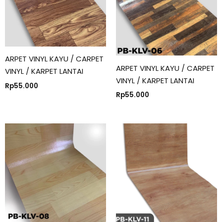
ARPET VINYL KAYU / CARPET
ARPET VINYL KAYU / CARPET
VINYL / KARPET LANTAI
VINYL / KARPET LANTAI
Rp
55.000
Rp
55.000