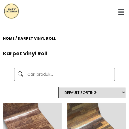
HOME
/ KARPET VINYL ROLL
Karpet Vinyl Roll