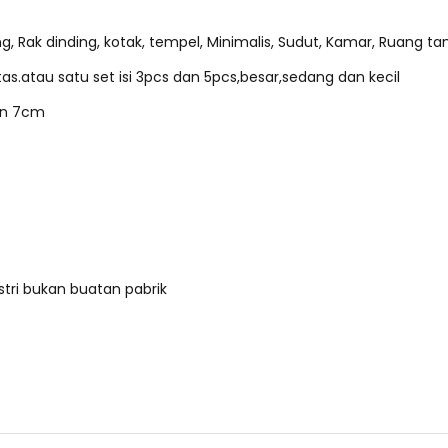
ng, Rak dinding, kotak, tempel, Minimalis, Sudut, Kamar, Ruang t
tas.atau satu set isi 3pcs dan 5pcs,besar,sedang dan kecil
an 7cm
stri bukan buatan pabrik