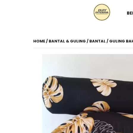
BE
HOME
/
BANTAL & GULING
/ BANTAL / GULING B