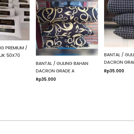
NG PREMIUM /
BANTAL / GUL
 UK 50X70
DACRON GRA
BANTAL / GULING BAHAN
DACRON GRADE A
Rp
35.000
Rp
35.000