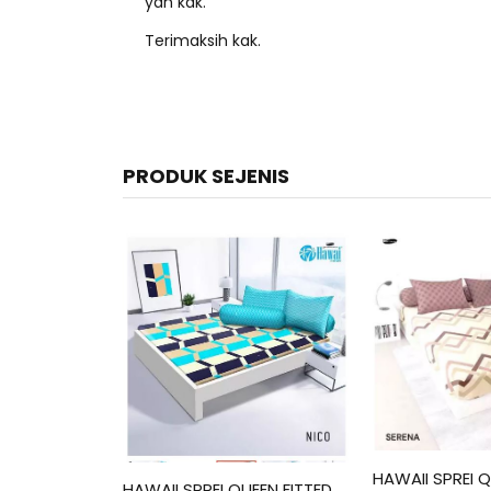
yah kak.
Terimaksih kak.
PRODUK SEJENIS
HAWAII SPREI Q
HAWAII SPREI QUEEN FITTED