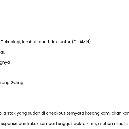
 Teknologi, lembut, dan tidak luntur (DIJAMIN)
kau
ngnya
Sarung Guling
a stok yang sudah di checkout ternyata kosong kami akan konf
 response dari kakak sampai tenggat waktu kirim, mohon maaf s