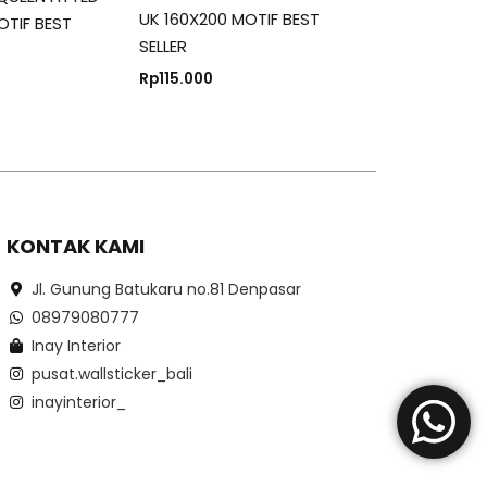
UK 160X200 MOTIF BEST
OTIF BEST
SELLER
Rp
115.000
KONTAK KAMI
Jl. Gunung Batukaru no.81 Denpasar
08979080777
Inay Interior
pusat.wallsticker_bali
inayinterior_