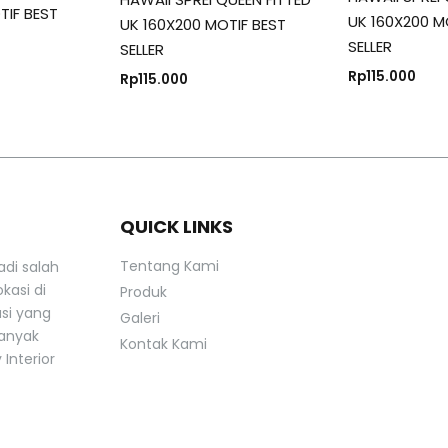
TIF BEST
UK 160X200 M
UK 160X200 MOTIF BEST
SELLER
SELLER
Rp
115.000
Rp
115.000
QUICK LINKS
Tentang Kami
adi salah
kasi di
Produk
asi yang
Galeri
banyak
Kontak Kami
Interior