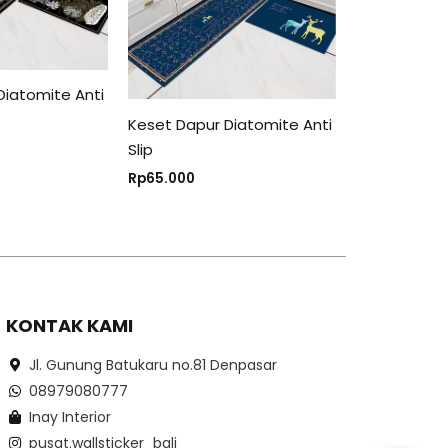
Diatomite Anti
Keset Dapur Diatomite Anti
Slip
Rp
65.000
KONTAK KAMI
Jl. Gunung Batukaru no.81 Denpasar
08979080777
Inay Interior
pusat.wallsticker_bali