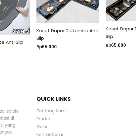
Keset Dapur 
Keset Dapur Diatomite Anti
Slip
Slip
e Anti Slip
Rp
65.000
Rp
65.000
QUICK LINKS
Tentang Kami
adi salah
kasi di
Produk
asi yang
Galeri
banyak
Kontak Kami