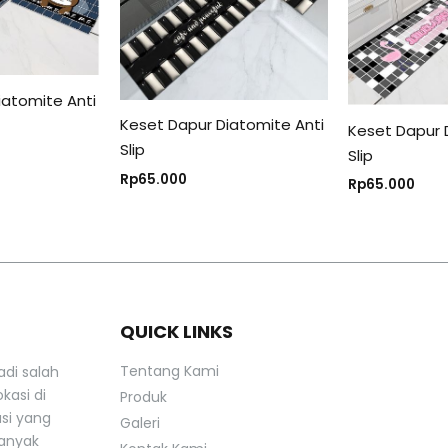
iatomite Anti
Keset Dapur Diatomite Anti
Keset Dapur 
Slip
Slip
Rp
65.000
Rp
65.000
QUICK LINKS
Tentang Kami
adi salah
kasi di
Produk
asi yang
Galeri
banyak