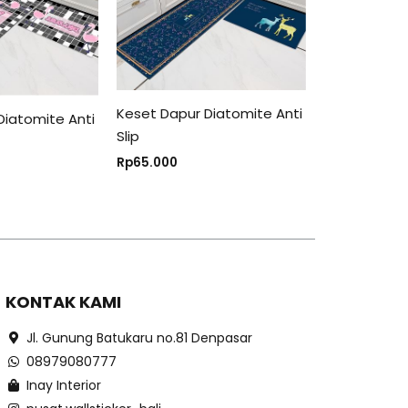
Keset Dapur Diatomite Anti
Diatomite Anti
Slip
Rp
65.000
KONTAK KAMI
Jl. Gunung Batukaru no.81 Denpasar
08979080777
Inay Interior