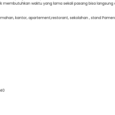
dak membutuhkan waktu yang lama sekali pasang bisa langsung 
umahan, kantor, apartement,restorant, sekolahan , stand Pamera
R
140