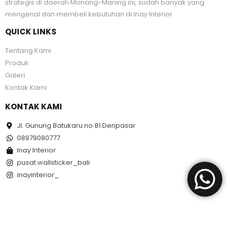
strategis di daerah Monang-Maning ini, sudah banyak yang
mengenal dan membeli kebutuhan di Inay Interior
QUICK LINKS
Tentang Kami
Produk
Galeri
Kontak Kami
KONTAK KAMI
Jl. Gunung Batukaru no.81 Denpasar
08979080777
Inay Interior
pusat.wallsticker_bali
inayinterior_