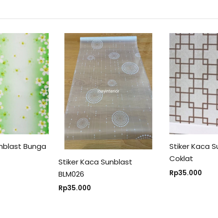
unblast Bunga
Stiker Kaca S
Coklat
Stiker Kaca Sunblast
Rp
35.000
BLM026
Rp
35.000