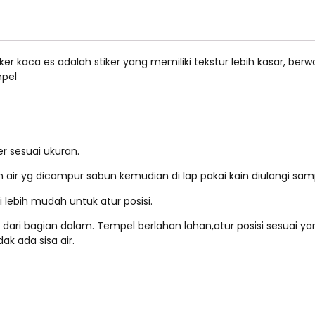
iker kaca es adalah stiker yang memiliki tekstur lebih kasar, be
mpel
er sesuai ukuran.
 air yg dicampur sabun kemudian di lap pakai kain diulangi samp
di lebih mudah untuk atur posisi.
l dari bagian dalam. Tempel berlahan lahan,atur posisi sesuai ya
ak ada sisa air.