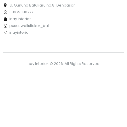
Jl. Gunung Batukaru no.81 Denpasar
08979080777
Inay Interior
pusat.wallsticker_bali
inayinterior_
Inay Interior. © 2026. All Rights Reserved.