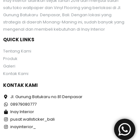
Inay Interior didirikan sejak tahun 2019 dan menjadi salah
satu toko wallpaper dan Vinyl Flooring yang berlokasi di Jl.
Gunung Batukaru Denpasar, Bali. Dengan lokasi yang
strategis di daerah Monang-Maning ini, sudah banyak yang
mengenal dan membeli kebutuhan di Inay Interior
QUICK LINKS
Tentang Kami
Produk
Galeri
Kontak Kami
KONTAK KAMI
Jl. Gunung Batukaru no.81 Denpasar
08979080777
Inay Interior
pusat.wallsticker_bali
inayinterior_