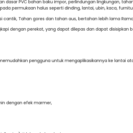
ahan dasar PVC bahan baku impor, perlindungan lingkungan, taha
ada permukaan halus seperti dinding, lantai, ubin, kaca, furnitur,
si cantik, Tahan gores dan tahan aus, bertahan lebih lama Ram
api dengan perekat, yang dapat dilepas dan dapat disisipkan be
yg memudahkan pengguna untuk mengaplikasikannya ke lantai at
min dengan efek marmer,