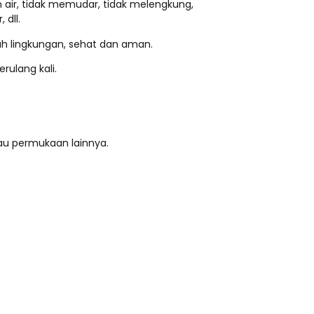
n air, tidak memudar, tidak melengkung,
 dll.
ah lingkungan, sehat dan aman.
rulang kali.
au permukaan lainnya.