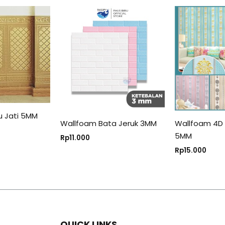
u Jati 5MM
Wallfoam Bata Jeruk 3MM
Wallfoam 4D 
5MM
Rp
11.000
Rp
15.000
QUICK LINKS