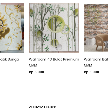
atik Bunga
Wallfoam 4D Bulat Premium
Wallfoam Ba
5MM
5MM
Rp
15.000
Rp
15.000
QUICK LINKS