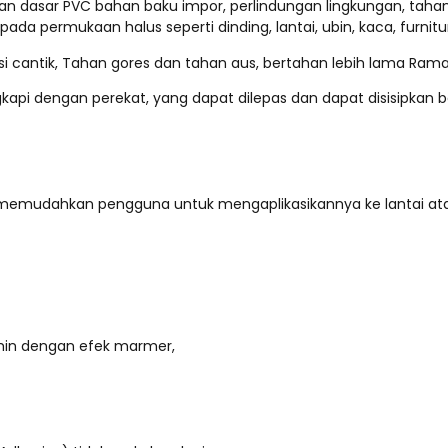
ahan dasar PVC bahan baku impor, perlindungan lingkungan, taha
ada permukaan halus seperti dinding, lantai, ubin, kaca, furnitur,
si cantik, Tahan gores dan tahan aus, bertahan lebih lama Ram
api dengan perekat, yang dapat dilepas dan dapat disisipkan be
yg memudahkan pengguna untuk mengaplikasikannya ke lantai at
min dengan efek marmer,