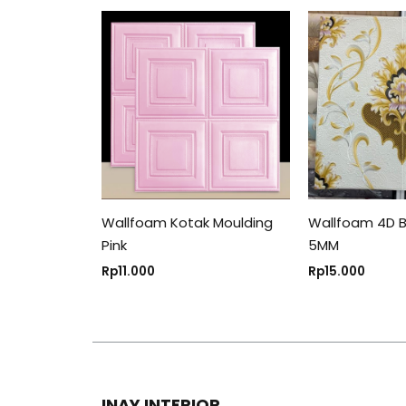
Wallfoam Kotak Moulding
Wallfoam 4D B
Pink
5MM
Rp
11.000
Rp
15.000
INAY INTERIOR