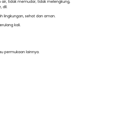
n air, tidak memudar, tidak melengkung,
 dll.
ah lingkungan, sehat dan aman.
rulang kali.
au permukaan lainnya.