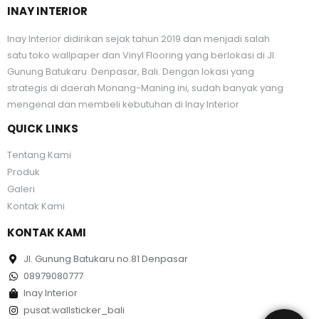
INAY INTERIOR
Inay Interior didirikan sejak tahun 2019 dan menjadi salah
satu toko wallpaper dan Vinyl Flooring yang berlokasi di Jl.
Gunung Batukaru Denpasar, Bali. Dengan lokasi yang
strategis di daerah Monang-Maning ini, sudah banyak yang
mengenal dan membeli kebutuhan di Inay Interior
QUICK LINKS
Tentang Kami
Produk
Galeri
Kontak Kami
KONTAK KAMI
Jl. Gunung Batukaru no.81 Denpasar
08979080777
Inay Interior
pusat.wallsticker_bali