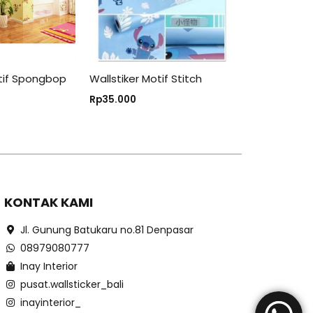
otif Spongbop
Wallstiker Motif Stitch
Rp
35.000
KONTAK KAMI
Jl. Gunung Batukaru no.81 Denpasar
08979080777
Inay Interior
pusat.wallsticker_bali
inayinterior_