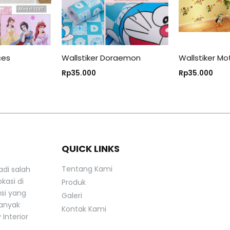
ces
Wallstiker Doraemon
Wallstiker M
Rp
35.000
Rp
35.000
QUICK LINKS
Tentang Kami
adi salah
kasi di
Produk
asi yang
Galeri
banyak
Kontak Kami
Interior