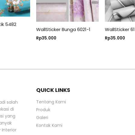
tik 5482
WallSticker Bunga 6021-1
WallSticker 6
Rp
35.000
Rp
35.000
QUICK LINKS
Tentang Kami
adi salah
kasi di
Produk
asi yang
Galeri
banyak
Kontak Kami
Interior