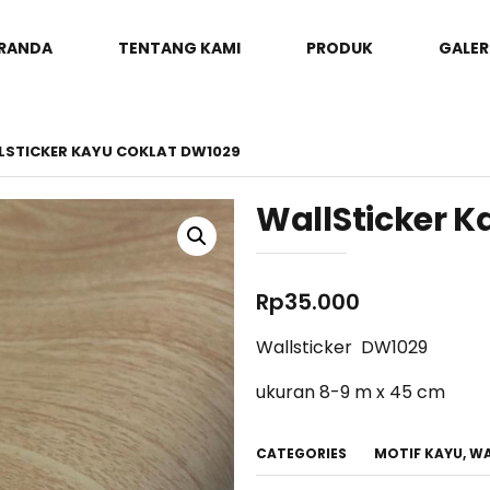
RANDA
TENTANG KAMI
PRODUK
GALER
LSTICKER KAYU COKLAT DW1029
WallSticker K
Rp
35.000
Wallsticker DW1029
ukuran 8-9 m x 45 cm
CATEGORIES
MOTIF KAYU
,
WA