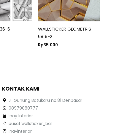
136-6
WALLSTICKER GEOMETRIS
6819-2
Rp
35.000
KONTAK KAMI
Jl. Gunung Batukaru no.81 Denpasar
08979080777
Inay Interior
pusat.wallsticker_bali
inayinterior_