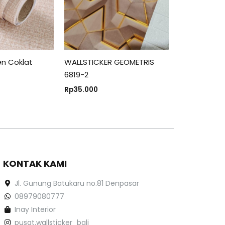
nen Coklat
WALLSTICKER GEOMETRIS
6819-2
Rp
35.000
KONTAK KAMI
Jl. Gunung Batukaru no.81 Denpasar
08979080777
Inay Interior
pusat.wallsticker_bali