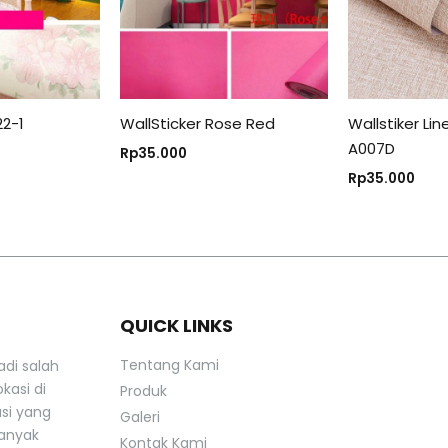
22-1
WallSticker Rose Red
Wallstiker Li
A007D
Rp
35.000
Rp
35.000
QUICK LINKS
Tentang Kami
adi salah
kasi di
Produk
asi yang
Galeri
banyak
Kontak Kami